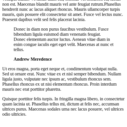
non est. Maecenas blandit mauris vel ante feugiat rutrum.Phasellus
hendrerit nunc ac lacus aliquet rhoncus. Mauris ullamcorper turpis
mauris, quis posuere elit consectetur sit amet. Fusce vel lectus nunc.
Praesent dapibus velit sed felis placerat lacinia.
Donec in diam non purus faucibus vestibulum. Fusce
bibendum ligula euismod diam venenatis feugiat.
Donec elementum auctor luctus. Aenean vitae diam in
enim congue iaculis eget eget velit. Maecenas at nunc et
tellus.
Andrew Meredence
Ut eros magna, porta eget neque et, condimentum volutpat nulla.
Sed ut ornare erat. Nunc vitae ex et nisl semper bibendum. Nullam
ligula justo, vulputate nec ipsum ac, vestibulum rhoncus sem.
Phasellus rhoncus ex ut nisi elementum rhoncus. Proin interdum
mauris nec erat porttitor pharetra.
Quisque porttitor felis turpis. In fringilla magna libero, in consectetur
quam lacinia ut. Phasellus tellus mi, dictum at felis nec, accumsan
ultrices purus. Maecenas sodales urna nec lacus posuere, vel ultrices
odio ultricies.