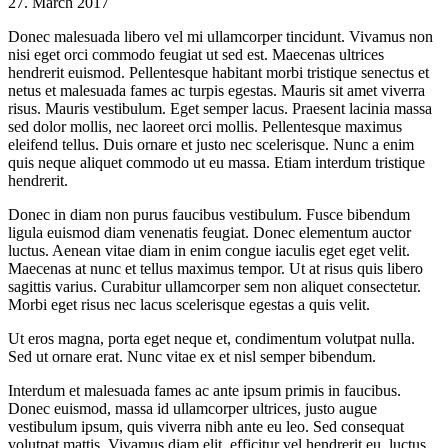
27. March 2017
Donec malesuada libero vel mi ullamcorper tincidunt. Vivamus non
nisi eget orci commodo feugiat ut sed est. Maecenas ultrices
hendrerit euismod. Pellentesque habitant morbi tristique senectus et
netus et malesuada fames ac turpis egestas. Mauris sit amet viverra
risus. Mauris vestibulum. Eget semper lacus. Praesent lacinia massa
sed dolor mollis, nec laoreet orci mollis. Pellentesque maximus
eleifend tellus. Duis ornare et justo nec scelerisque. Nunc a enim
quis neque aliquet commodo ut eu massa. Etiam interdum tristique
hendrerit.
Donec in diam non purus faucibus vestibulum. Fusce bibendum
ligula euismod diam venenatis feugiat. Donec elementum auctor
luctus. Aenean vitae diam in enim congue iaculis eget eget velit.
Maecenas at nunc et tellus maximus tempor. Ut at risus quis libero
sagittis varius. Curabitur ullamcorper sem non aliquet consectetur.
Morbi eget risus nec lacus scelerisque egestas a quis velit.
Ut eros magna, porta eget neque et, condimentum volutpat nulla.
Sed ut ornare erat. Nunc vitae ex et nisl semper bibendum.
Interdum et malesuada fames ac ante ipsum primis in faucibus.
Donec euismod, massa id ullamcorper ultrices, justo augue
vestibulum ipsum, quis viverra nibh ante eu leo. Sed consequat
volutpat mattis. Vivamus diam elit, efficitur vel hendrerit eu, luctus